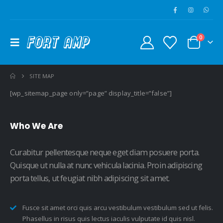
0
SITE MAP
[wp_sitemap_page only=”page” display_title=”false”]
Who
We Are
Curabitur pellentesque neque eget diam posuere porta.
Quisque ut nulla at nunc vehicula lacinia. Proin adipiscing
porta tellus, ut feugiat nibh adipiscing sit amet.
Fusce sit amet orci quis arcu vestibulum vestibulum sed ut felis.
Phasellus in risus quis lectus iaculis vulputate id quis nisl.